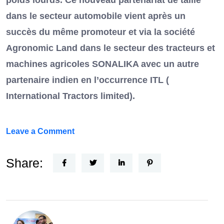
poids lourds. Ce nouveau partenariat de taille
dans le secteur automobile vient après un
succès du même promoteur et via la société
Agronomic Land dans le secteur des tracteurs et
machines agricoles SONALIKA avec un autre
partenaire indien en l’occurrence ITL (
International Tractors limited).
on
Leave a Comment
Un
Nouvel
Share:
Acteur
dans
le
secteur