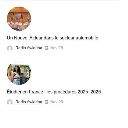
la
Tunisie
et
la
France
Un Nouvel Acteur dans le secteur automobile
unies
Radio Awledna
Nov 29
pour
booster
l’évaluation
des
laboratoires
Étudier en France : les procédures 2025–2026
et
Radio Awledna
écoles
Nov 29
doctorales