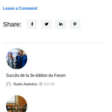
on
Leave a Comment
Un
Nouvel
Share:
Acteur
dans
le
secteur
automobile
en
Tunisie
Succès de la 3e édition du Forum
Radio Awledna
Oct 20