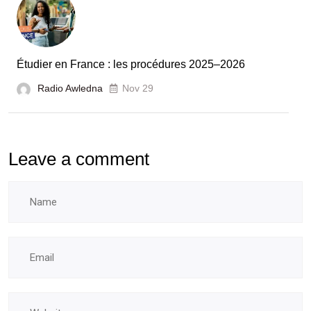
l’évaluation
des
laboratoires
Étudier en France : les procédures 2025–2026
et
Radio Awledna
écoles
Nov 29
doctorales
Leave a comment