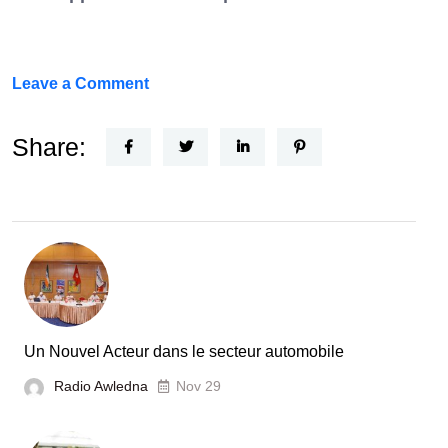
on
Leave a Comment
FEF
Horizon
Share:
Recherche
:
la
Tunisie
et
la
France
Un Nouvel Acteur dans le secteur automobile
unies
Radio Awledna
Nov 29
pour
booster