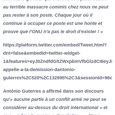
au terrible massacre commis chez nous ne peut
pas rester à son poste. Chaque jour où il
continue à occuper ce poste est une honte et
prouve que l’ONU n’a pas le droit d’exister !
»
https://platform.twitter.com/embed/Tweet.html?
dnt=false&embedId=twitter-widget-
1&features=eyJ0ZndfdGltZWxpbmVfbGlzdCI6ey
appelle-a-la-demission-dantonio-
guterres%2C520%2C132995%2C3&sessionId=96db8
António Guterres a affirmé dans son discours
qu’
« aucune partie à un conflit armé ne peut se
considérer au-dessus du droit international »
et