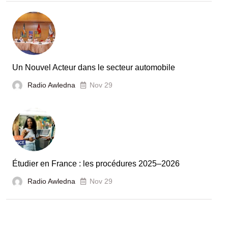
la
Tunisie
et
la
France
Un Nouvel Acteur dans le secteur automobile
unies
Radio Awledna
Nov 29
pour
booster
l’évaluation
des
laboratoires
Étudier en France : les procédures 2025–2026
et
Radio Awledna
écoles
Nov 29
doctorales