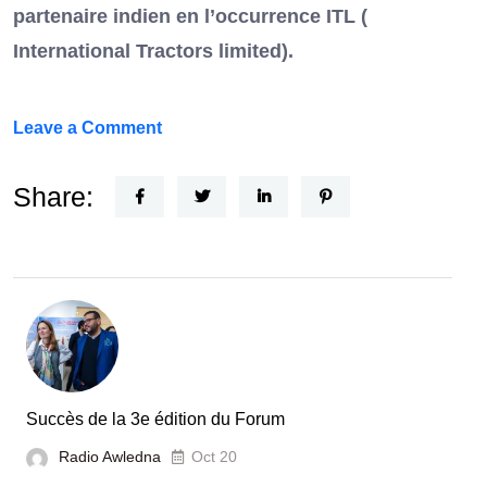
partenaire indien en l’occurrence ITL (
International Tractors limited).
on
Leave a Comment
Un
Nouvel
Share:
Acteur
dans
le
secteur
automobile
en
Tunisie
Succès de la 3e édition du Forum
Radio Awledna
Oct 20