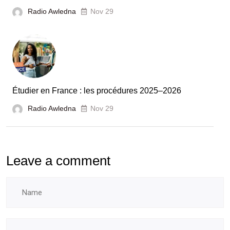
unies
Radio Awledna
Nov 29
pour
booster
l’évaluation
des
laboratoires
Étudier en France : les procédures 2025–2026
et
Radio Awledna
écoles
Nov 29
doctorales
Leave a comment