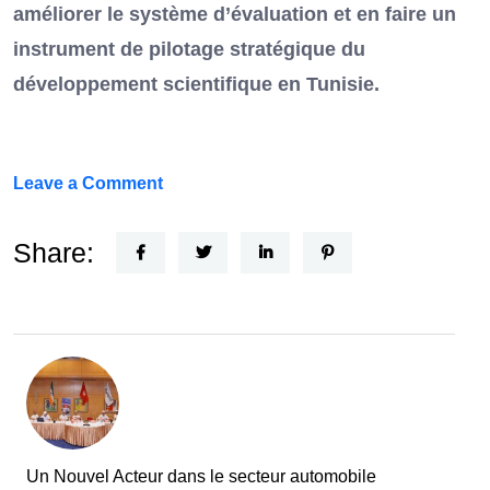
améliorer le système d’évaluation et en faire un
instrument de pilotage stratégique du
développement scientifique en Tunisie.
on
Leave a Comment
FEF
Horizon
Share:
Recherche
:
la
Tunisie
et
la
France
Un Nouvel Acteur dans le secteur automobile