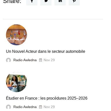
Share:
Recherche
:
la
Tunisie
et
la
France
Un Nouvel Acteur dans le secteur automobile
unies
Radio Awledna
Nov 29
pour
booster
l’évaluation
des
laboratoires
Étudier en France : les procédures 2025–2026
et
Radio Awledna
écoles
Nov 29