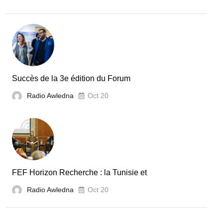
dans
le
secteur
automobile
en
Tunisie
Succès de la 3e édition du Forum
Radio Awledna
Oct 20
FEF Horizon Recherche : la Tunisie et
Radio Awledna
Oct 20