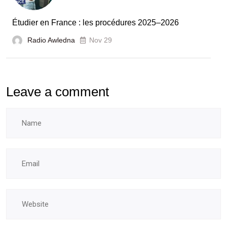
laboratoires
Étudier en France : les procédures 2025–2026
et
Radio Awledna
écoles
Nov 29
doctorales
Leave a comment