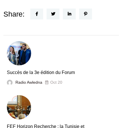
Un
Nouvel
Share:
Acteur
dans
le
secteur
automobile
en
Tunisie
Succès de la 3e édition du Forum
Radio Awledna
Oct 20
FEF Horizon Recherche : la Tunisie et