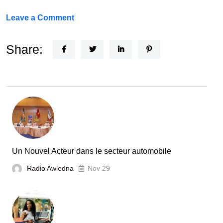
on
Leave a Comment
FEF
Horizon
Share:
Recherche
:
la
Tunisie
et
la
France
Un Nouvel Acteur dans le secteur automobile
unies
Radio Awledna
Nov 29
pour
booster
l’évaluation
des