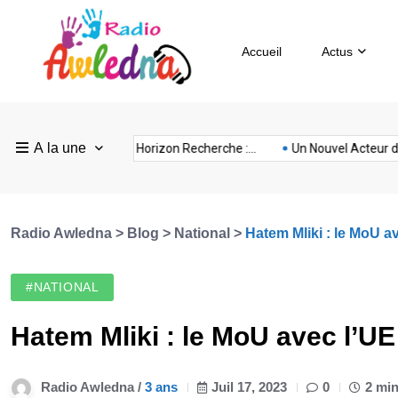
Accueil
Actus
Pays
Radio
Sevilla
A la une
ovision
nubia
prison
Realme
Sm
France :...
FEF Horizon Recherche :...
Un Nouvel Acteur dans..
Bas
Awledna
FC
Radio Awledna
>
Blog
>
National
>
Hatem Mliki : le MoU av
#NATIONAL
Hatem Mliki : le MoU avec l’UE 
Radio Awledna /
3 ans
Juil 17, 2023
0
2 min