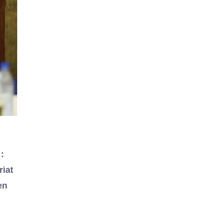
:
riat
en