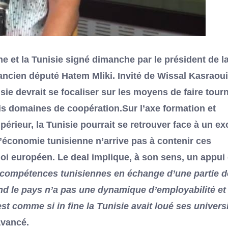
et la Tunisie signé dimanche par le président de l
’ancien député Hatem Mliki. Invité de Wissal Kasraoui
sie devrait se focaliser sur les moyens de faire tour
is domaines de coopération.Sur l’axe formation et
rieur, la Tunisie pourrait se retrouver face à un e
’économie tunisienne n’arrive pas à contenir ces
loi européen. Le deal implique, à son sens, un appui
 compétences tunisiennes en échange d’une partie d
d le pays n’a pas une dynamique d’employabilité et
t comme si in fine la Tunisie avait loué ses univers
l avancé.