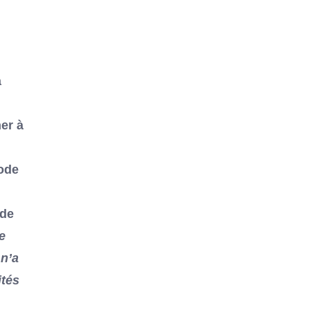
a
ner à
xode
 de
e
 n’a
ités