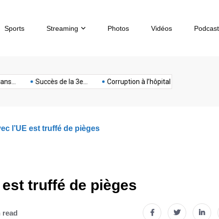
Sports
Streaming
Photos
Vidéos
Podcast
sous-
artphone
Spectacle
Sport
Tech
terrorisme
Titan
.
Succès de la 3e...
Corruption à l’hôpital de...
Chèques s
marin
ec l’UE est truffé de pièges
est truffé de pièges
 read