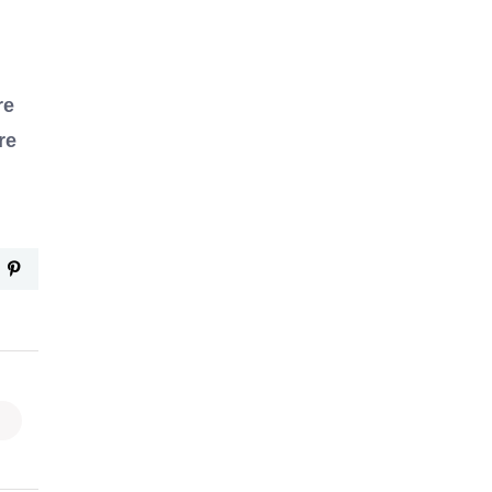
re
re