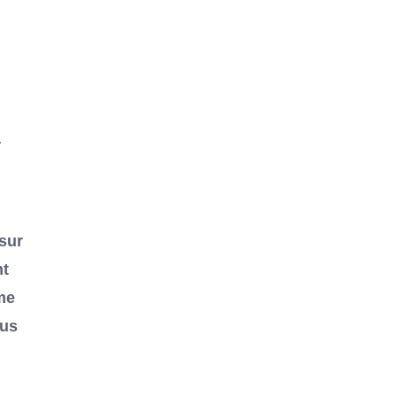
a
sur
nt
me
nus