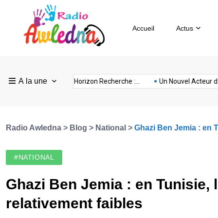
Accueil
Actus
Pays
Radio
Sevilla
A la une
ovision
nubia
prison
Realme
Sm
rance :...
FEF Horizon Recherche :...
Un Nouvel Acteur dans...
Bas
Awledna
FC
Radio Awledna
>
Blog
>
National
>
Ghazi Ben Jemia : en T
#NATIONAL
Ghazi Ben Jemia : en Tunisie, 
relativement faibles