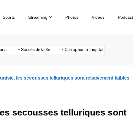
Sports
Streaming
Photos
Vidéos
Podcast
sous-
artphone
Spectacle
Sport
Tech
terrorisme
Titan
Succès de la 3e...
Corruption à l’hôpital de...
Chèques sa
marin
unisie, les secousses telluriques sont relativement faibles
les secousses telluriques sont