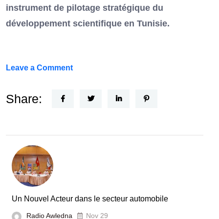
instrument de pilotage stratégique du
développement scientifique en Tunisie.
on
Leave a Comment
FEF
Horizon
Share:
Recherche
:
la
Tunisie
et
la
France
Un Nouvel Acteur dans le secteur automobile
unies
Radio Awledna
Nov 29