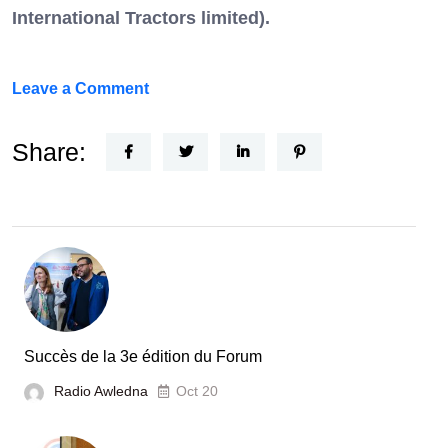
International Tractors limited).
on
Leave a Comment
Un
Nouvel
Share:
Acteur
dans
le
secteur
automobile
en
Tunisie
Succès de la 3e édition du Forum
Radio Awledna
Oct 20