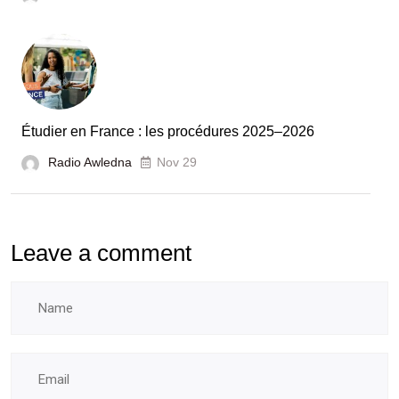
pour
booster
l’évaluation
des
laboratoires
Étudier en France : les procédures 2025–2026
et
Radio Awledna
écoles
Nov 29
doctorales
Leave a comment