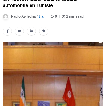
automobile en Tunisie
Radio Awledna /
1 an
0
1 min read