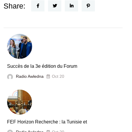
Nouvel
Share:
Acteur
dans
le
secteur
automobile
en
Tunisie
Succès de la 3e édition du Forum
Radio Awledna
Oct 20
FEF Horizon Recherche : la Tunisie et