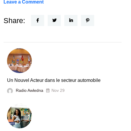
on
Leave a Comment
FEF
Horizon
Share:
Recherche
:
la
Tunisie
et
la
France
Un Nouvel Acteur dans le secteur automobile
unies
Radio Awledna
Nov 29
pour
booster
l’évaluation
des
laboratoires