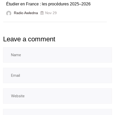
Étudier en France : les procédures 2025–2026
et
Radio Awledna
écoles
Nov 29
doctorales
Leave a comment