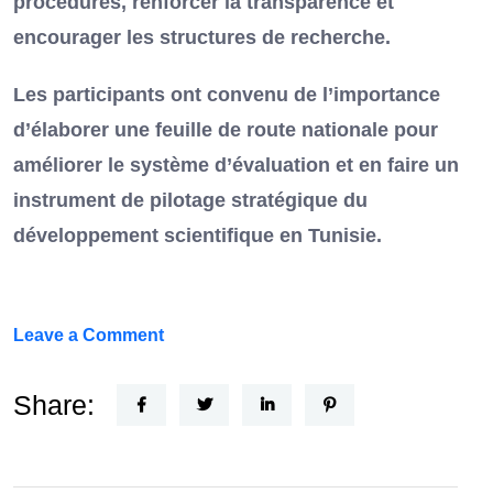
procédures, renforcer la transparence et
encourager les structures de recherche.
Les participants ont convenu de l’importance
d’élaborer une feuille de route nationale pour
améliorer le système d’évaluation et en faire un
instrument de pilotage stratégique du
développement scientifique en Tunisie.
on
Leave a Comment
FEF
Horizon
Share:
Recherche
: