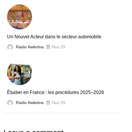
la
Tunisie
et
la
France
Un Nouvel Acteur dans le secteur automobile
unies
Radio Awledna
Nov 29
pour
booster
l’évaluation
des
laboratoires
Étudier en France : les procédures 2025–2026
et
Radio Awledna
écoles
Nov 29
doctorales