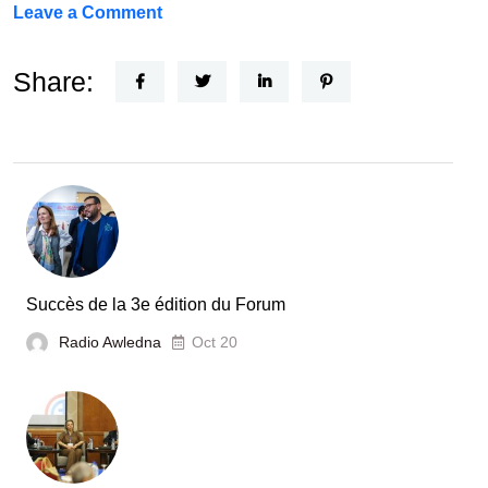
on
Leave a Comment
Un
Nouvel
Share:
Acteur
dans
le
secteur
automobile
en
Tunisie
Succès de la 3e édition du Forum
Radio Awledna
Oct 20