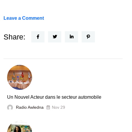
on
Leave a Comment
FEF
Horizon
Share:
Recherche
:
la
Tunisie
et
la
France
Un Nouvel Acteur dans le secteur automobile
unies
Radio Awledna
Nov 29
pour
booster
l’évaluation