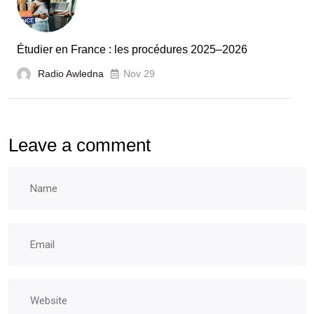
des
laboratoires
Étudier en France : les procédures 2025–2026
et
Radio Awledna
écoles
Nov 29
doctorales
Leave a comment