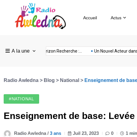
Accueil
Actus
Pays
Radio
Sevilla
A la une
ovision
nubia
prison
Realme
Sm
e :...
FEF Horizon Recherche :...
Un Nouvel Acteur dans...
Bas
Awledna
FC
Radio Awledna
>
Blog
>
National
>
Enseignement de base:
#NATIONAL
Enseignement de base: Levée d
Radio Awledna /
3 ans
Juil 23, 2023
0
1 min