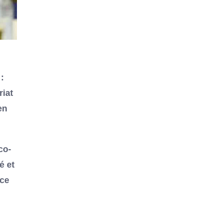
:
riat
en
co-
é et
ace