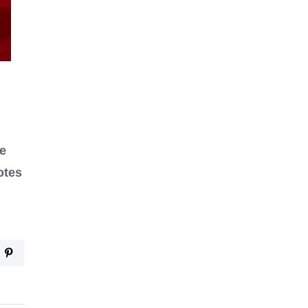
de
otes