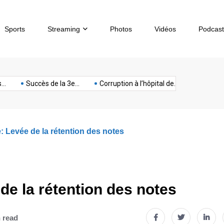
Sports
Streaming
Photos
Vidéos
Podcast
sous-
artphone
Spectacle
Sport
Tech
terrorisme
Titan
Succès de la 3e...
Corruption à l’hôpital de...
Chèques sans 
marin
 Levée de la rétention des notes
e la rétention des notes
 read