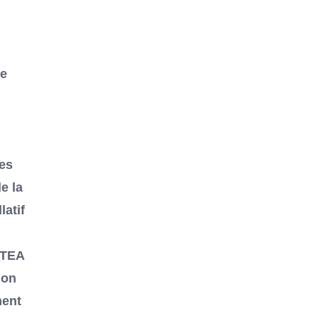
he
les
e la
latif
ATEA
ion
ment