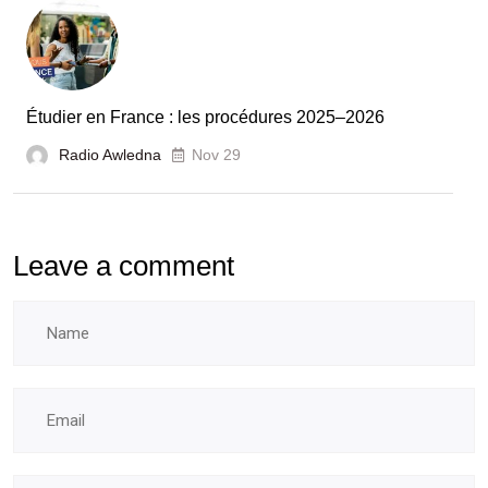
l’évaluation
des
laboratoires
Étudier en France : les procédures 2025–2026
et
Radio Awledna
écoles
Nov 29
doctorales
Leave a comment