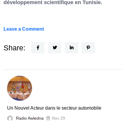
développement scientifique en Tunisie.
on
Leave a Comment
FEF
Horizon
Share:
Recherche
:
la
Tunisie
et
la
France
Un Nouvel Acteur dans le secteur automobile
unies
Radio Awledna
Nov 29
pour
booster