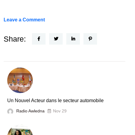
on
Leave a Comment
FEF
Horizon
Share:
Recherche
:
la
Tunisie
et
la
France
Un Nouvel Acteur dans le secteur automobile
unies
Radio Awledna
Nov 29
pour
booster
l’évaluation