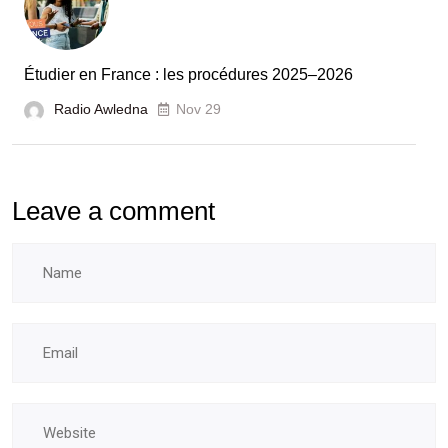
des
laboratoires
Étudier en France : les procédures 2025–2026
et
Radio Awledna
écoles
Nov 29
doctorales
Leave a comment