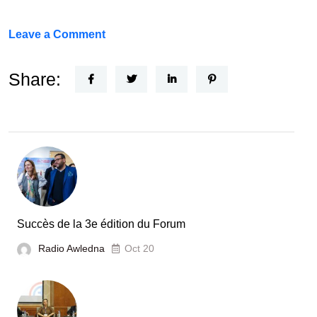
on
Leave a Comment
Un
Nouvel
Share:
Acteur
dans
le
secteur
automobile
en
Tunisie
Succès de la 3e édition du Forum
Radio Awledna
Oct 20