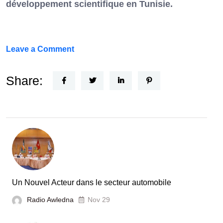
développement scientifique en Tunisie.
on
Leave a Comment
FEF
Horizon
Share:
Recherche
:
la
Tunisie
et
la
France
Un Nouvel Acteur dans le secteur automobile
unies
Radio Awledna
Nov 29
pour
booster