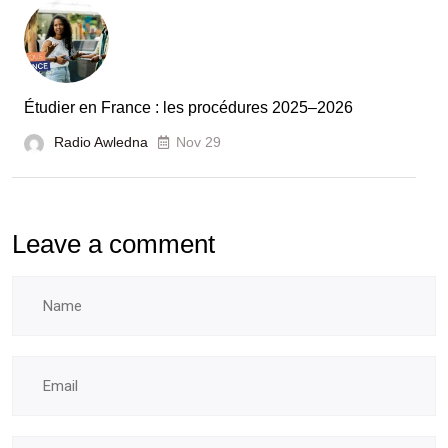
l’évaluation
des
laboratoires
Étudier en France : les procédures 2025–2026
et
Radio Awledna
écoles
Nov 29
doctorales
Leave a comment