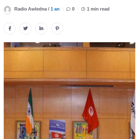
Radio Awledna /
1 an
0
1 min read