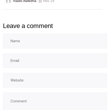
Radio Awledna
écoles
Nov 29
doctorales
Leave a comment