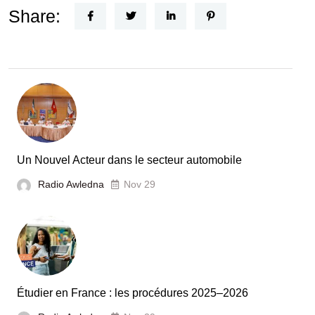
Horizon
Share:
Recherche
:
la
Tunisie
et
la
France
Un Nouvel Acteur dans le secteur automobile
unies
Radio Awledna
Nov 29
pour
booster
l’évaluation
des
laboratoires
Étudier en France : les procédures 2025–2026
et