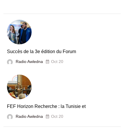
dans
le
secteur
automobile
en
Tunisie
Succès de la 3e édition du Forum
Radio Awledna
Oct 20
FEF Horizon Recherche : la Tunisie et
Radio Awledna
Oct 20