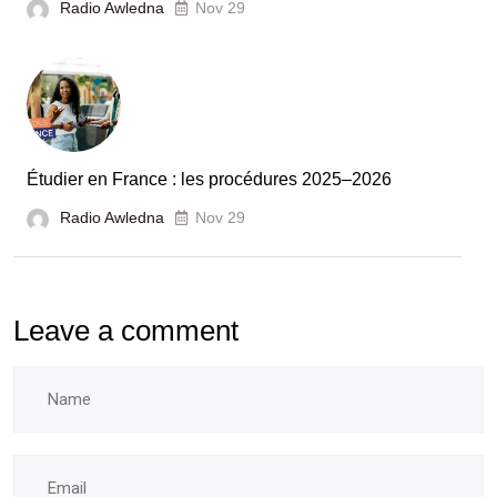
Radio Awledna
Nov 29
pour
booster
l’évaluation
des
laboratoires
Étudier en France : les procédures 2025–2026
et
Radio Awledna
écoles
Nov 29
doctorales
Leave a comment