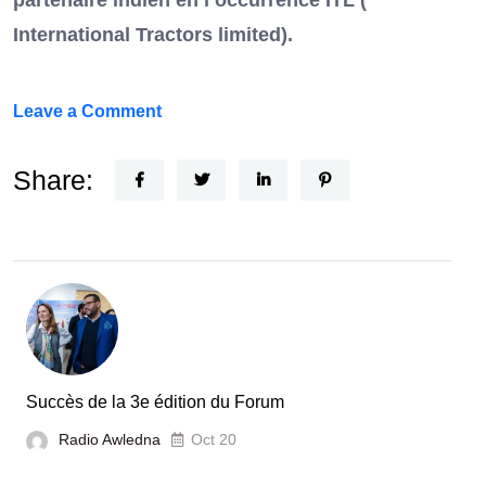
partenaire indien en l’occurrence ITL (
International Tractors limited).
on
Leave a Comment
Un
Nouvel
Share:
Acteur
dans
le
secteur
automobile
en
Tunisie
Succès de la 3e édition du Forum
Radio Awledna
Oct 20