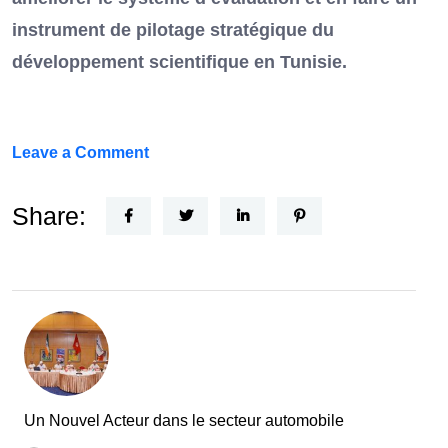
instrument de pilotage stratégique du
développement scientifique en Tunisie.
on
Leave a Comment
FEF
Horizon
Share:
Recherche
:
la
Tunisie
et
la
France
Un Nouvel Acteur dans le secteur automobile
unies