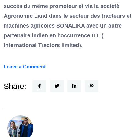
succès du même promoteur et via la société
Agronomic Land dans le secteur des tracteurs et
machines agricoles SONALIKA avec un autre
partenaire indien en l’occurrence ITL (
International Tractors limited).
on
Leave a Comment
Un
Nouvel
Share:
Acteur
dans
le
secteur
automobile