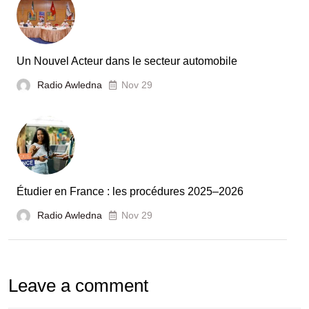
et
la
France
Un Nouvel Acteur dans le secteur automobile
unies
Radio Awledna
Nov 29
pour
booster
l’évaluation
des
laboratoires
Étudier en France : les procédures 2025–2026
et
Radio Awledna
écoles
Nov 29
doctorales
Leave a comment