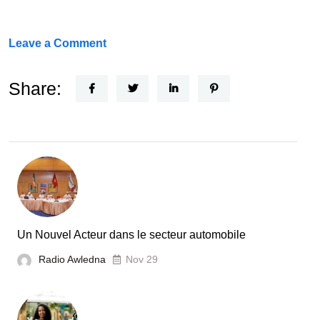
on
Leave a Comment
FEF
Horizon
Share:
Recherche
:
la
Tunisie
et
la
France
Un Nouvel Acteur dans le secteur automobile
unies
Radio Awledna
Nov 29
pour
booster
l’évaluation