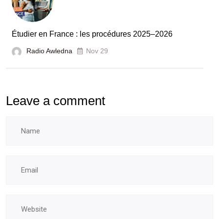
des
laboratoires
Étudier en France : les procédures 2025–2026
et
Radio Awledna
écoles
Nov 29
doctorales
Leave a comment