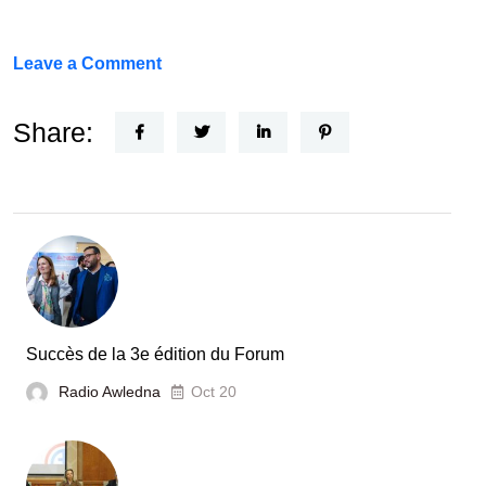
on
Leave a Comment
Un
Nouvel
Share:
Acteur
dans
le
secteur
automobile
en
Tunisie
Succès de la 3e édition du Forum
Radio Awledna
Oct 20