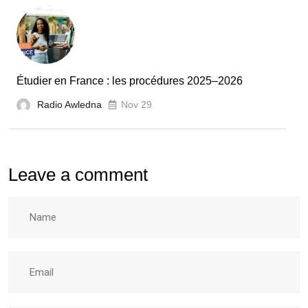
booster
l’évaluation
des
laboratoires
Étudier en France : les procédures 2025–2026
et
Radio Awledna
écoles
Nov 29
doctorales
Leave a comment