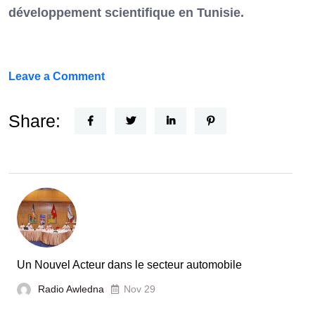
développement scientifique en Tunisie.
on
Leave a Comment
FEF
Horizon
Share:
Recherche
:
la
Tunisie
et
la
France
Un Nouvel Acteur dans le secteur automobile
unies
Radio Awledna
Nov 29
pour