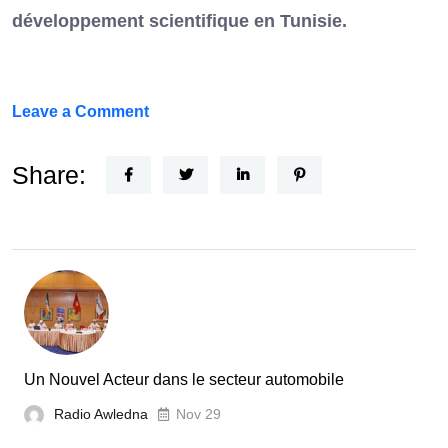
développement scientifique en Tunisie.
on
Leave a Comment
FEF
Horizon
Share:
Recherche
:
la
Tunisie
et
la
France
Un Nouvel Acteur dans le secteur automobile
unies
Radio Awledna
Nov 29
pour