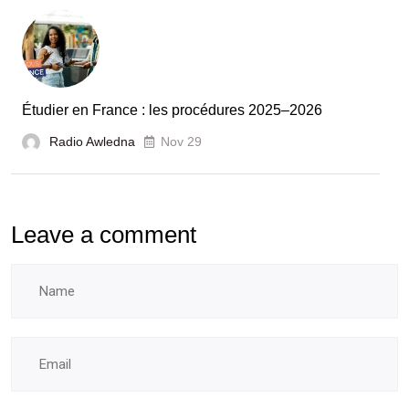
booster
l’évaluation
des
laboratoires
Étudier en France : les procédures 2025–2026
et
Radio Awledna
écoles
Nov 29
doctorales
Leave a comment