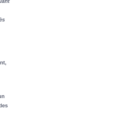
uant
ès
nt,
un
 des