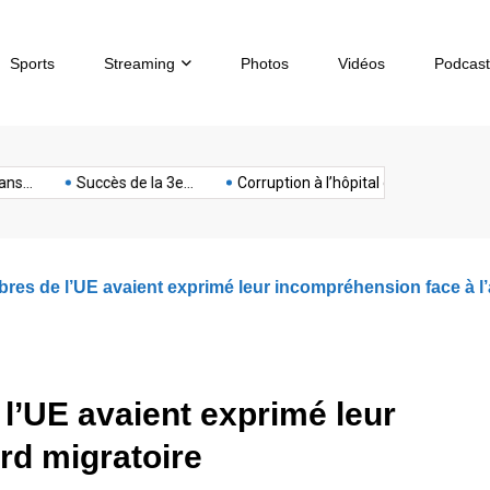
Sports
Streaming
Photos
Vidéos
Podcast
sous-
artphone
Spectacle
Sport
Tech
terrorisme
Titan
Succès de la 3e...
Corruption à l’hôpital de...
Chèques sa
marin
mbres de l’UE avaient exprimé leur incompréhension face à l
 l’UE avaient exprimé leur
rd migratoire