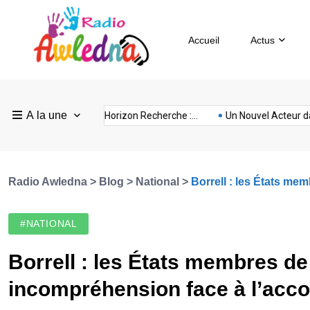
Accueil
Actus
Pays
Radio
Sevilla
A la une
ovision
nubia
prison
Realme
Sm
rance :...
FEF Horizon Recherche :...
Un Nouvel Acteur dans...
Bas
Awledna
FC
Radio Awledna
>
Blog
>
National
>
Borrell : les États me
#NATIONAL
Borrell : les États membres de
incompréhension face à l’acco