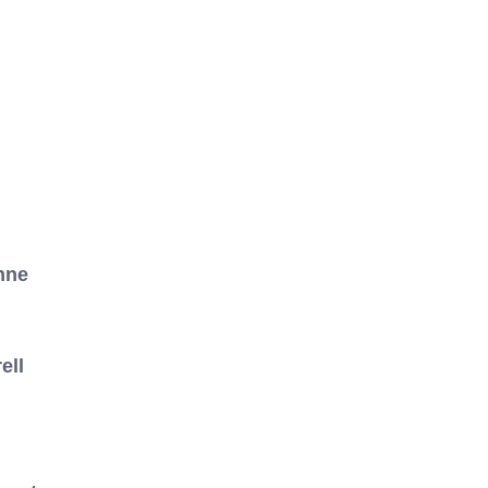
nne
ell