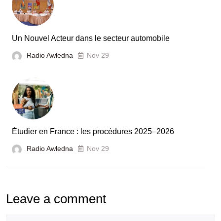
et
la
France
Un Nouvel Acteur dans le secteur automobile
unies
Radio Awledna
Nov 29
pour
booster
l’évaluation
des
laboratoires
Étudier en France : les procédures 2025–2026
et
Radio Awledna
écoles
Nov 29
doctorales
Leave a comment