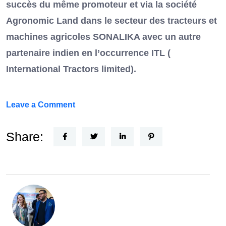
succès du même promoteur et via la société
Agronomic Land dans le secteur des tracteurs et
machines agricoles SONALIKA avec un autre
partenaire indien en l’occurrence ITL (
International Tractors limited).
on
Leave a Comment
Un
Nouvel
Share:
Acteur
dans
le
secteur
automobile
en