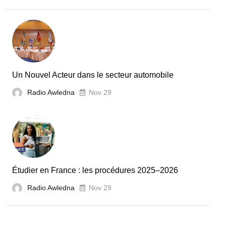
la
Tunisie
et
la
France
Un Nouvel Acteur dans le secteur automobile
unies
Radio Awledna
Nov 29
pour
booster
l’évaluation
des
laboratoires
Étudier en France : les procédures 2025–2026
et
Radio Awledna
écoles
Nov 29
doctorales