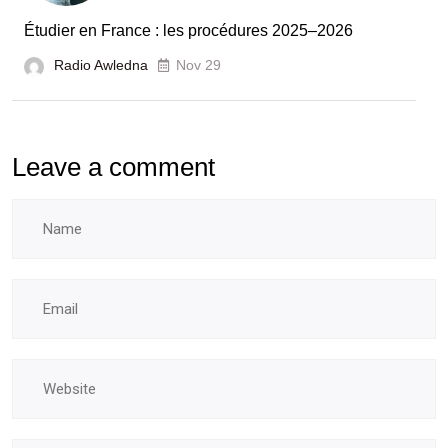
laboratoires
Étudier en France : les procédures 2025–2026
et
Radio Awledna
écoles
Nov 29
doctorales
Leave a comment