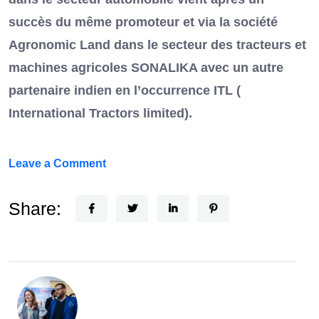
succès du même promoteur et via la société
Agronomic Land dans le secteur des tracteurs et
machines agricoles SONALIKA avec un autre
partenaire indien en l’occurrence ITL (
International Tractors limited).
on
Leave a Comment
Un
Nouvel
Share:
Acteur
dans
le
secteur
automobile