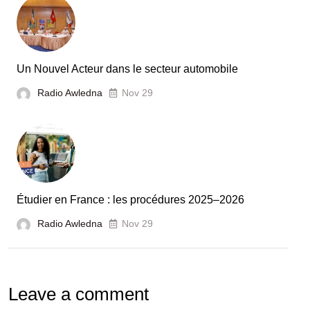
Tunisie
et
la
France
Un Nouvel Acteur dans le secteur automobile
unies
Radio Awledna
Nov 29
pour
booster
l’évaluation
des
laboratoires
Étudier en France : les procédures 2025–2026
et
Radio Awledna
écoles
Nov 29
doctorales
Leave a comment