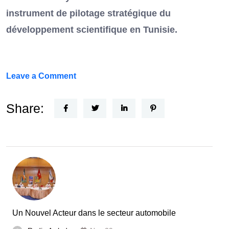
instrument de pilotage stratégique du
développement scientifique en Tunisie.
on
Leave a Comment
FEF
Horizon
Share:
Recherche
:
la
Tunisie
et
la
France
Un Nouvel Acteur dans le secteur automobile
unies