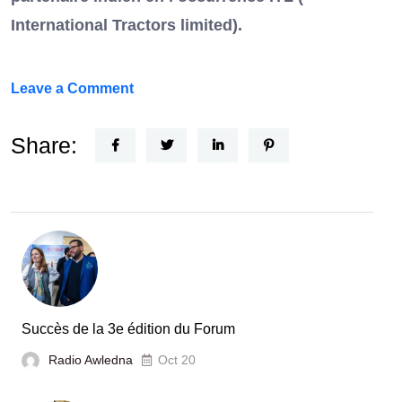
International Tractors limited).
on
Leave a Comment
Un
Nouvel
Share:
Acteur
dans
le
secteur
automobile
en
Tunisie
Succès de la 3e édition du Forum
Radio Awledna
Oct 20