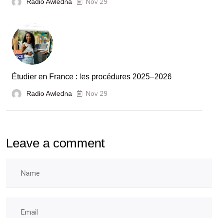
Radio Awledna
Nov 29
pour
booster
l’évaluation
des
laboratoires
Étudier en France : les procédures 2025–2026
et
Radio Awledna
écoles
Nov 29
doctorales
Leave a comment