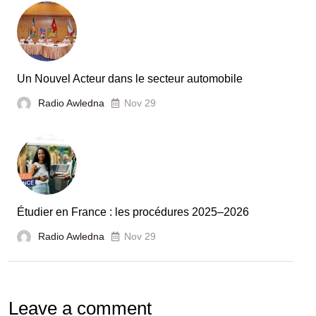
Tunisie
et
la
France
Un Nouvel Acteur dans le secteur automobile
unies
Radio Awledna
Nov 29
pour
booster
l’évaluation
des
laboratoires
Étudier en France : les procédures 2025–2026
et
Radio Awledna
écoles
Nov 29
doctorales
Leave a comment