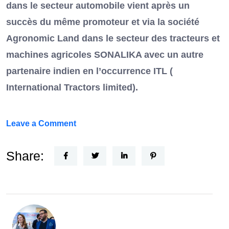
dans le secteur automobile vient après un
succès du même promoteur et via la société
Agronomic Land dans le secteur des tracteurs et
machines agricoles SONALIKA avec un autre
partenaire indien en l’occurrence ITL (
International Tractors limited).
on
Leave a Comment
Un
Nouvel
Share:
Acteur
dans
le
secteur
automobile