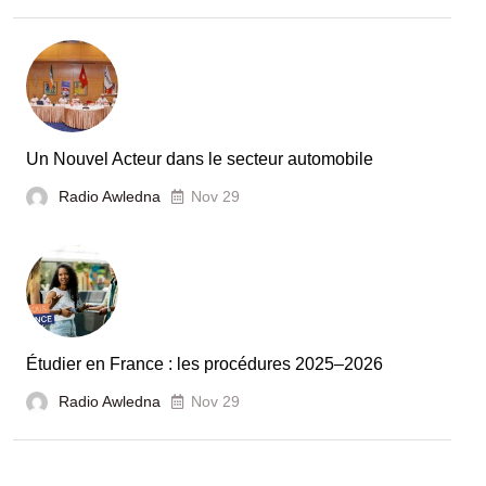
la
Tunisie
et
la
France
Un Nouvel Acteur dans le secteur automobile
unies
Radio Awledna
Nov 29
pour
booster
l’évaluation
des
laboratoires
Étudier en France : les procédures 2025–2026
et
Radio Awledna
écoles
Nov 29
doctorales