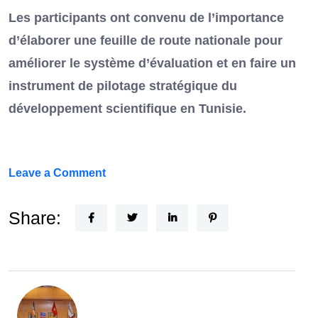
Les participants ont convenu de l’importance
d’élaborer une feuille de route nationale pour
améliorer le système d’évaluation et en faire un
instrument de pilotage stratégique du
développement scientifique en Tunisie.
on
Leave a Comment
FEF
Horizon
Share:
Recherche
:
la
Tunisie
et