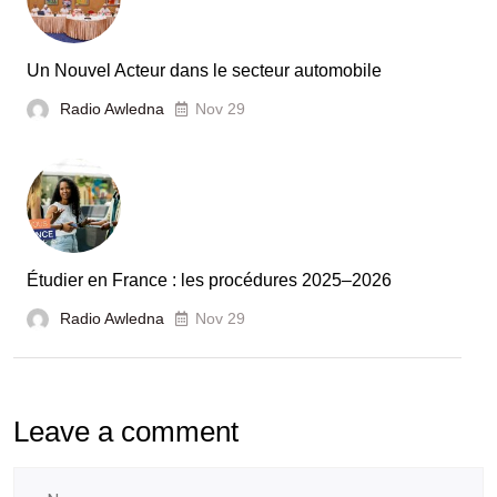
la
France
Un Nouvel Acteur dans le secteur automobile
unies
Radio Awledna
Nov 29
pour
booster
l’évaluation
des
laboratoires
Étudier en France : les procédures 2025–2026
et
Radio Awledna
écoles
Nov 29
doctorales
Leave a comment