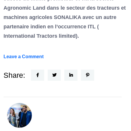
Agronomic Land dans le secteur des tracteurs et
machines agricoles SONALIKA avec un autre
partenaire indien en l’occurrence ITL (
International Tractors limited).
on
Leave a Comment
Un
Nouvel
Share:
Acteur
dans
le
secteur
automobile
en