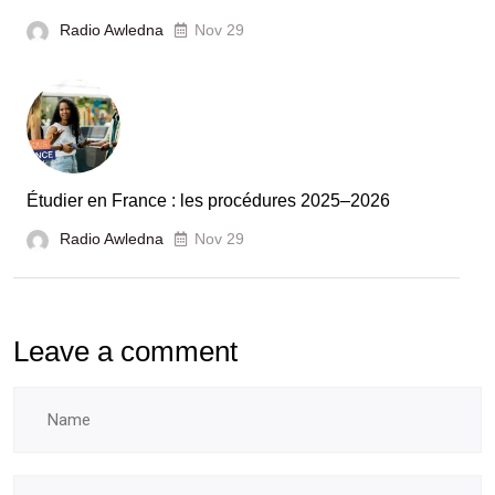
unies
Radio Awledna
Nov 29
pour
booster
l’évaluation
des
laboratoires
Étudier en France : les procédures 2025–2026
et
Radio Awledna
écoles
Nov 29
doctorales
Leave a comment