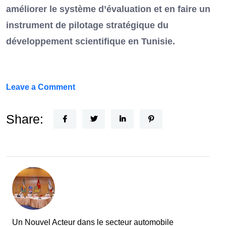
améliorer le système d’évaluation et en faire un
instrument de pilotage stratégique du
développement scientifique en Tunisie.
on
Leave a Comment
FEF
Horizon
Share:
Recherche
:
la
Tunisie
et
la
France
Un Nouvel Acteur dans le secteur automobile