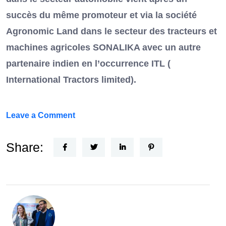
succès du même promoteur et via la société
Agronomic Land dans le secteur des tracteurs et
machines agricoles SONALIKA avec un autre
partenaire indien en l’occurrence ITL (
International Tractors limited).
on
Leave a Comment
Un
Nouvel
Share:
Acteur
dans
le
secteur
automobile