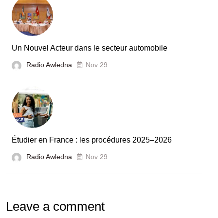
Tunisie
et
la
France
Un Nouvel Acteur dans le secteur automobile
unies
Radio Awledna
Nov 29
pour
booster
l’évaluation
des
laboratoires
Étudier en France : les procédures 2025–2026
et
Radio Awledna
écoles
Nov 29
doctorales
Leave a comment