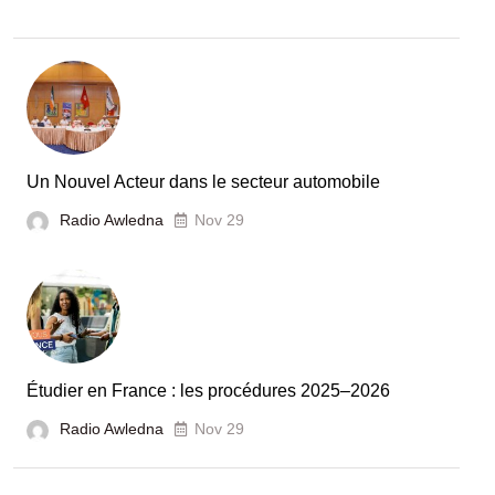
:
la
Tunisie
et
la
France
Un Nouvel Acteur dans le secteur automobile
unies
Radio Awledna
Nov 29
pour
booster
l’évaluation
des
laboratoires
Étudier en France : les procédures 2025–2026
et
Radio Awledna
écoles
Nov 29
doctorales