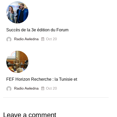
secteur
automobile
en
Tunisie
Succès de la 3e édition du Forum
Radio Awledna
Oct 20
FEF Horizon Recherche : la Tunisie et
Radio Awledna
Oct 20
Leave a comment