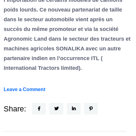
l’importation de certains modèles de camions
poids lourds. Ce nouveau partenariat de taille
dans le secteur automobile vient après un
succès du même promoteur et via la société
Agronomic Land dans le secteur des tracteurs et
machines agricoles SONALIKA avec un autre
partenaire indien en l’occurrence ITL (
International Tractors limited).
on
Leave a Comment
Un
Nouvel
Share:
Acteur
dans
le