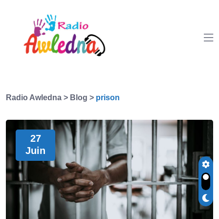
Radio Awledna
>
Blog
>
prison
27
Juin